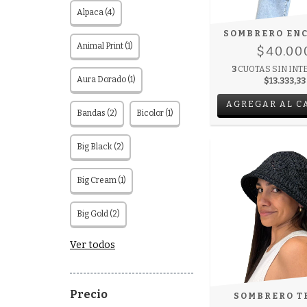
Alpaca (4)
SOMBRERO EN
Animal Print (1)
$40.00
3
CUOTAS SIN INT
Aura Dorado (1)
$13.333,33
AGREGAR AL C
Bandas (2)
Bicolor (1)
Big Black (2)
Big Cream (1)
Big Gold (2)
Ver todos
Precio
SOMBRERO T