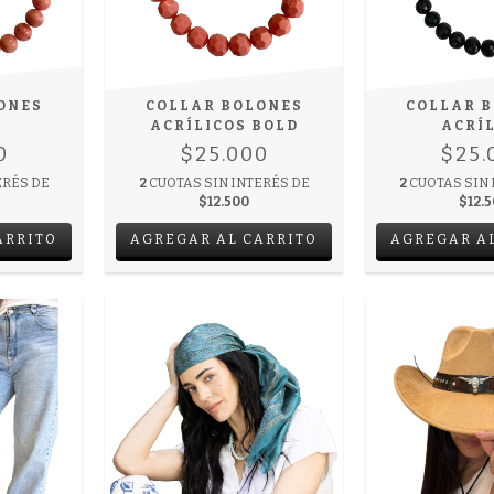
ONES
COLLAR BOLONES
COLLAR 
ACRÍLICOS BOLD
ACRÍ
0
$25.000
$25.
ERÉS DE
2
CUOTAS SIN INTERÉS DE
2
CUOTAS SIN 
$12.500
$12.
ARRITO
AGREGAR AL CARRITO
AGREGAR A