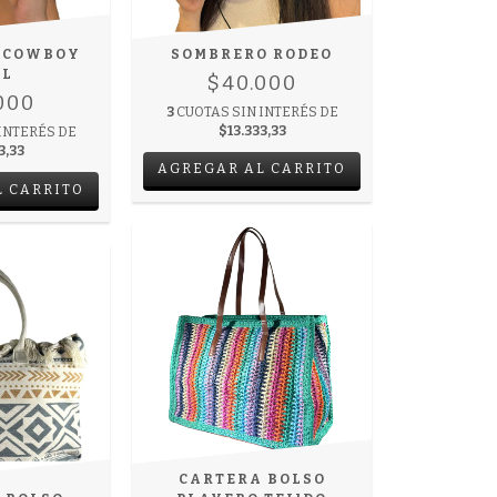
 COWBOY
SOMBRERO RODEO
LL
$40.000
000
3
CUOTAS SIN INTERÉS DE
$13.333,33
INTERÉS DE
3,33
AGREGAR AL CARRITO
CARTERA BOLSO