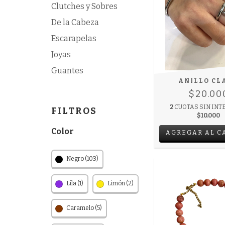
Clutches y Sobres
De la Cabeza
Escarapelas
Joyas
Guantes
ANILLO CL
$20.00
2
CUOTAS SIN INT
FILTROS
$10.000
Color
AGREGAR AL C
Negro (103)
Lila (1)
Limón (2)
Caramelo (5)