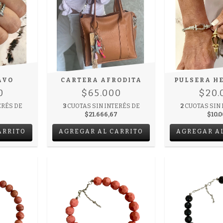
AVO
CARTERA AFRODITA
PULSERA H
0
$65.000
$20.
ERÉS DE
3
CUOTAS SIN INTERÉS DE
2
CUOTAS SIN 
$21.666,67
$10.
ARRITO
AGREGAR AL CARRITO
AGREGAR A