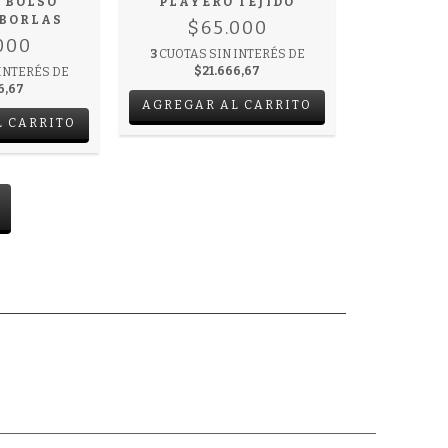
 BOLSO
PLAYERO TEJIDO
 BORLAS
$65.000
000
3
CUOTAS SIN INTERÉS DE
$21.666,67
INTERÉS DE
6,67
AGREGAR AL CARRITO
L CARRITO