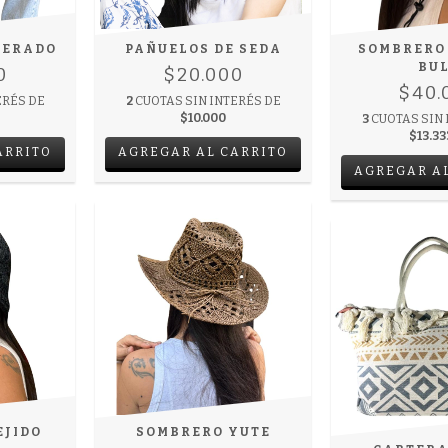
CERADO
PAÑUELOS DE SEDA
SOMBRERO
BU
0
$20.000
$40.
ERÉS DE
2
CUOTAS SIN INTERÉS DE
$10.000
3
CUOTAS SIN 
$13.33
ARRITO
AGREGAR AL CARRITO
EJIDO
SOMBRERO YUTE