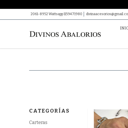
2061-8952 Wattsapp 1159471980
divinaacesorios@gmail.c
INI
CATEGORÍAS
Carteras