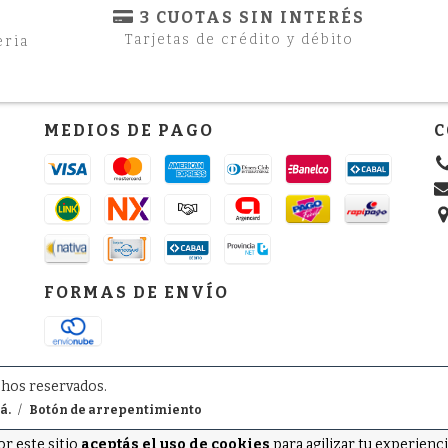
3 CUOTAS SIN INTERÉS
Tarjetas de crédito y débito
eria
MEDIOS DE PAGO
C
FORMAS DE ENVÍO
chos reservados.
á.
/
Botón de arrepentimiento
or este sitio
aceptás el uso de cookies
para agilizar tu experienc