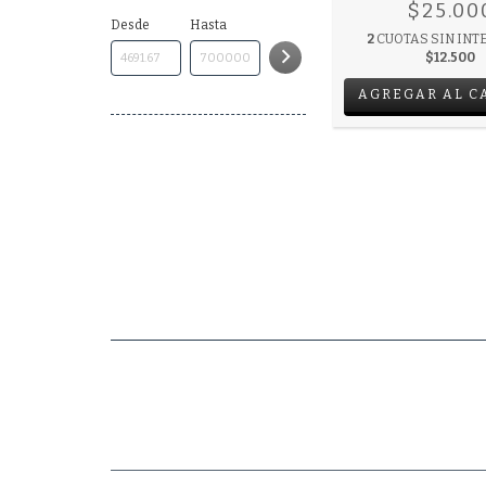
$25.00
Desde
Hasta
2
CUOTAS SIN INT
$12.500
AGREGAR AL C