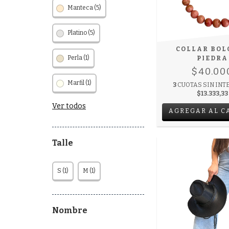
Manteca (5)
Platino (5)
COLLAR BOL
Perla (1)
PIEDRA
$40.00
Marfil (1)
3
CUOTAS SIN INT
$13.333,33
Ver todos
AGREGAR AL C
Talle
S (1)
M (1)
Nombre