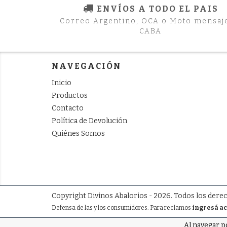
ENVÍOS A TODO EL PAIS
Correo Argentino, OCA o Moto mensaj
CABA
NAVEGACIÓN
Inicio
Productos
Contacto
Política de Devolución
Quiénes Somos
Copyright Divinos Abalorios - 2026. Todos los dere
Defensa de las y los consumidores. Para reclamos
ingresá ac
Al navegar p