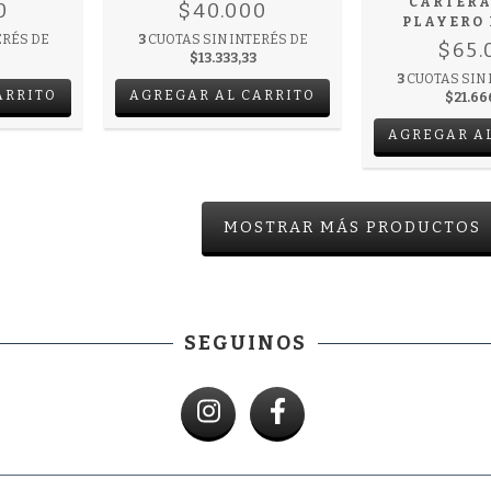
CARTERA
0
$40.000
PLAYERO
ERÉS DE
3
CUOTAS SIN INTERÉS DE
$65.
$13.333,33
3
CUOTAS SIN 
ARRITO
AGREGAR AL CARRITO
$21.66
AGREGAR A
MOSTRAR MÁS PRODUCTOS
SEGUINOS