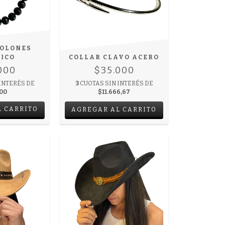
BOLONES
LICO
COLLAR CLAVO ACERO
000
$35.000
INTERÉS DE
3
CUOTAS SIN INTERÉS DE
500
$11.666,67
L CARRITO