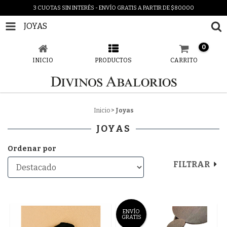
3 CUOTAS SIN INTERÉS - ENVÍO GRATIS A PARTIR DE $80.000
JOYAS
0
INICIO
PRODUCTOS
CARRITO
Inicio
>
Joyas
JOYAS
Ordenar por
FILTRAR
ENVÍO
GRATIS