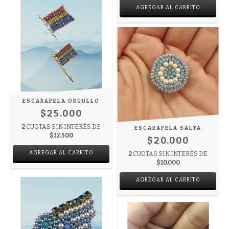
ESCARAPELA ORGULLO
$25.000
2
CUOTAS SIN INTERÉS DE
ESCARAPELA SALTA
$12.500
$20.000
AGREGAR AL CARRITO
2
CUOTAS SIN INTERÉS DE
$10.000