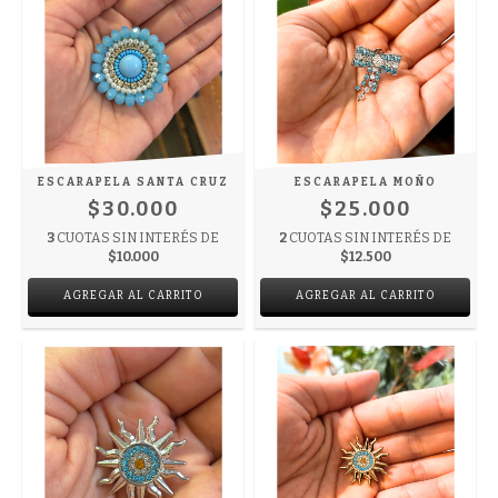
ESCARAPELA SANTA CRUZ
ESCARAPELA MOÑO
$30.000
$25.000
3
CUOTAS SIN INTERÉS DE
2
CUOTAS SIN INTERÉS DE
$10.000
$12.500