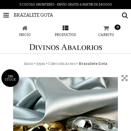
3 CUOTAS SIN INTERÉS - ENVÍO GRATIS A PARTIR DE $80.000
BRAZALETE GOTA
0
INICIO
PRODUCTOS
CARRITO
Inicio
>
Joyas
>
Colección Acero
>
Brazalete Gota
SIN
STOCK