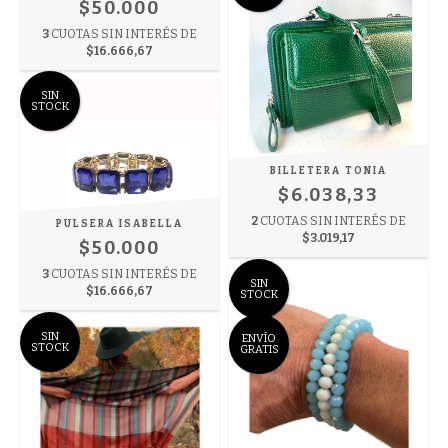
$50.000
3
CUOTAS SIN INTERÉS DE
$16.666,67
SIN
STOCK
BILLETERA TONIA
$6.038,33
2
CUOTAS SIN INTERÉS DE
PULSERA ISABELLA
$3.019,17
$50.000
3
CUOTAS SIN INTERÉS DE
SIN
$16.666,67
STOCK
SIN
ENVÍO
STOCK
GRATIS