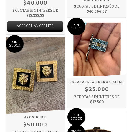
$40.000
3
CUOTAS SIN INTERÉS DE
3
CUOTAS SIN INTERÉS DE
$46.666,67
$13.333,33
SIN
STOCK
SIN
STOCK
ESCARAPELA BUENOS AIRES
$25.000
2
CUOTAS SIN INTERÉS DE
$12.500
SIN
AROS DUKE
STOCK
$50.000
ENVÍO