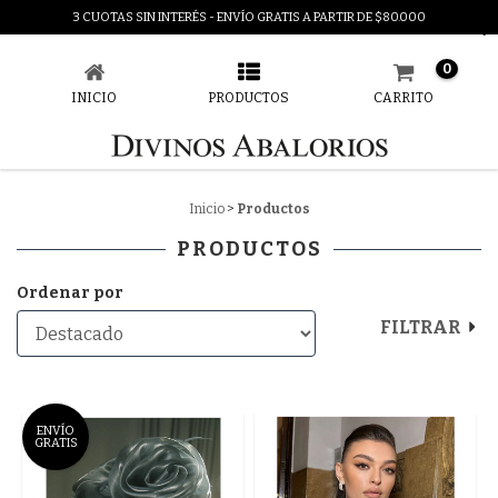
3 CUOTAS SIN INTERÉS - ENVÍO GRATIS A PARTIR DE $80.000
PRODUCTOS
0
INICIO
PRODUCTOS
CARRITO
Inicio
>
Productos
PRODUCTOS
Ordenar por
FILTRAR
ENVÍO
GRATIS