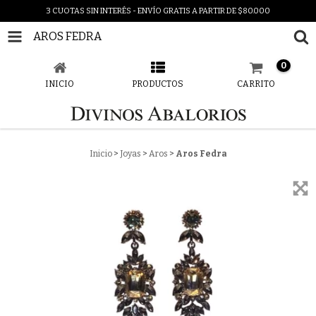
3 CUOTAS SIN INTERÉS - ENVÍO GRATIS A PARTIR DE $80.000
AROS FEDRA
0
INICIO
PRODUCTOS
CARRITO
Inicio
>
Joyas
>
Aros
>
Aros Fedra