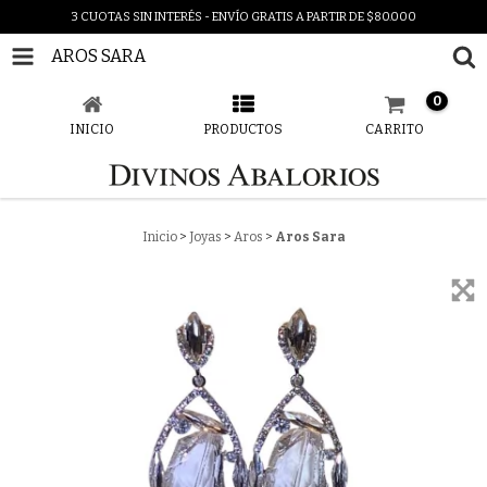
3 CUOTAS SIN INTERÉS - ENVÍO GRATIS A PARTIR DE $80.000
AROS SARA
0
INICIO
PRODUCTOS
CARRITO
Inicio
>
Joyas
>
Aros
>
Aros Sara