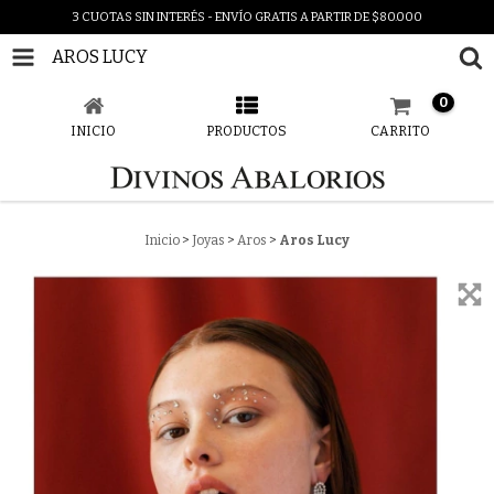
3 CUOTAS SIN INTERÉS - ENVÍO GRATIS A PARTIR DE $80.000
AROS LUCY
0
INICIO
PRODUCTOS
CARRITO
Inicio
>
Joyas
>
Aros
>
Aros Lucy