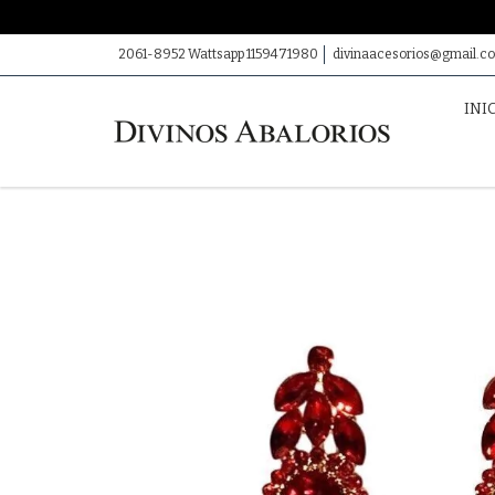
2061-8952 Wattsapp 1159471980
divinaacesorios@gmail.c
INI