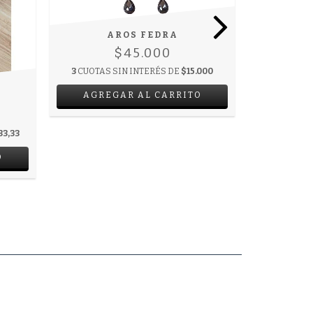
AROS FEDRA
$45.000
3
CUOTAS SIN INTERÉS DE
$15.000
3
CUOTAS 
AGREGAR AL CARRITO
AGRE
33,33
O