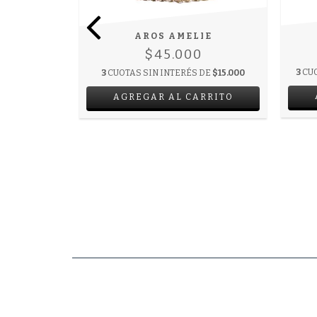
CÚ
AROS AMELIE
0
$45.000
 DE
$15.000
3
CUO
3
CUOTAS SIN INTERÉS DE
$15.000
RRITO
AGREGAR AL CARRITO