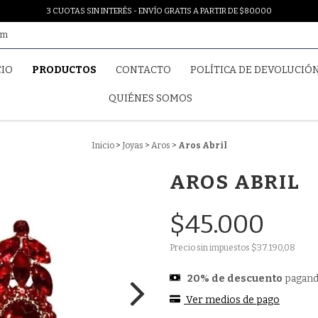
3 CUOTAS SIN INTERÉS - ENVÍO GRATIS A PARTIR DE $80.000
om
CIO
PRODUCTOS
CONTACTO
POLÍTICA DE DEVOLUCIÓ
QUIÉNES SOMOS
Inicio
>
Joyas
>
Aros
>
Aros Abril
AROS ABRIL
$45.000
Precio sin impuestos
$37.190,08
20% de descuento
pagand
Ver medios de pago