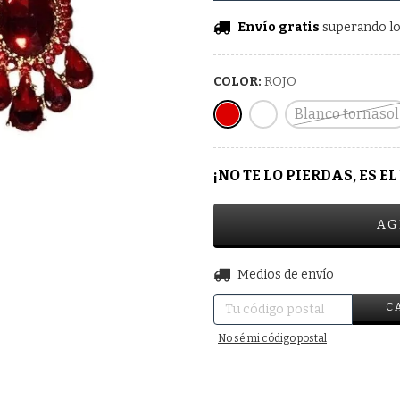
Envío gratis
superando l
COLOR:
ROJO
Blanco tornasol
¡NO TE LO PIERDAS, ES EL
Entregas para el CP:
Medios de envío
C
No sé mi código postal