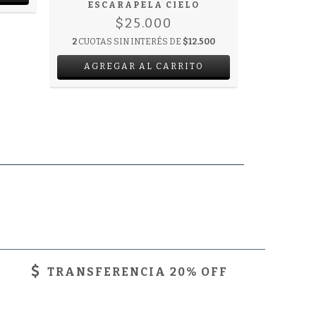
ESCA
ESCARAPELA CIELO
$25.000
2
CUOTAS 
2
CUOTAS SIN INTERÉS DE
$12.500
TRANSFERENCIA 20% OFF