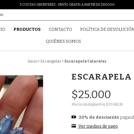
3 CUOTAS SIN INTERÉS - ENVÍO GRATIS A PARTIR DE $80.000
om
CIO
PRODUCTOS
CONTACTO
POLÍTICA DE DEVOLUCIÓ
QUIÉNES SOMOS
Inicio
>
Escarapelas
>
Escarapela Cataratas
ESCARAPELA
$25.000
Precio sin impuestos
$20.661,16
20% de descuento
pagand
Ver medios de pago