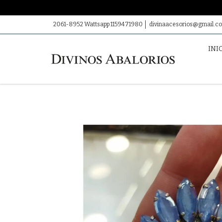
2061-8952 Wattsapp 1159471980
divinaacesorios@gmail.c
INI