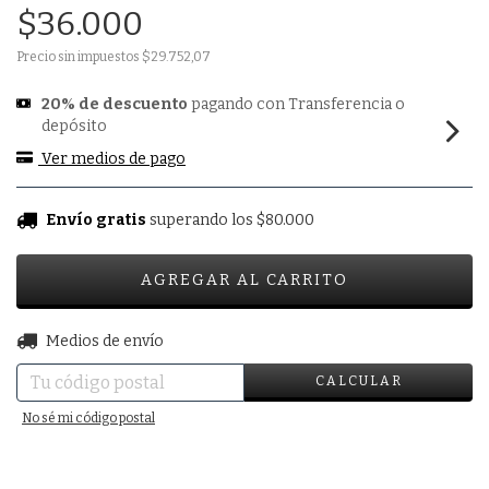
$36.000
Precio sin impuestos
$29.752,07
20% de descuento
pagando con Transferencia o
depósito
Ver medios de pago
Envío gratis
superando los
$80.000
CAMBIAR CP
Entregas para el CP:
Medios de envío
CALCULAR
No sé mi código postal