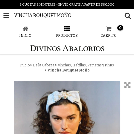
3 CUOTAS SIN INTERÉS - ENVÍO GRATIS A PARTIR DE $80.000
VINCHA BOUQUET MOÑO
0
INICIO
PRODUCTOS
CARRITO
Inicio
>
De la Cabeza
>
Vinchas, Hebillas, Peinetas y PinKs
>
Vincha Bouquet Moño