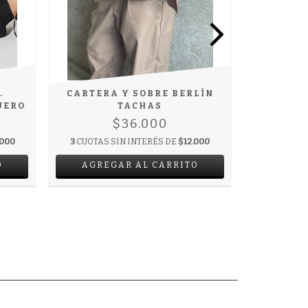
.
CARTERA Y SOBRE BERLÍN
BANDOLE
UERO
TACHAS
CARTE
SOL
$36.000
.000
3
CUOTAS SIN INTERÉS DE
$12.000
6
CUOTAS 
AGREGAR AL CARRITO
AGRE