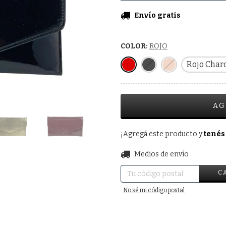
Envío gratis
COLOR:
ROJO
Rojo Char
¡Agregá este producto y
tenés
Entregas para el CP:
Medios de envío
C
No sé mi código postal