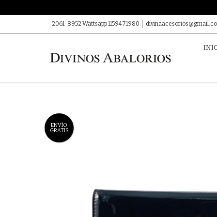
2061-8952 Wattsapp 1159471980
divinaacesorios@gmail.c
INI
ENVÍO
GRATIS