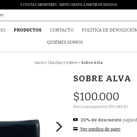
3 CUOTAS SIN INTERÉS - ENVÍO GRATIS A PARTIR DE $80.000
om
CIO
PRODUCTOS
CONTACTO
POLÍTICA DE DEVOLUCIÓ
QUIÉNES SOMOS
Inicio
>
Clutches y Sobres
>
Sobre Alva
SOBRE ALVA
$100.000
Precio sin impuestos
$82.644,63
20% de descuento
pagand
Ver medios de pago