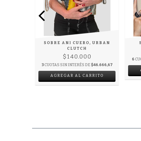
 NEGRO
SOBRE ANI CUERO, URBAN
CLUTCH
0
$140.000
DE
$40.000
6
CU
3
CUOTAS SIN INTERÉS DE
$46.666,67
AGREGAR AL CARRITO