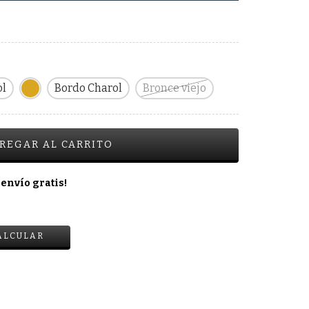
ol
Bordo Charol
Bronce viejo
 envío gratis!
CAMBIAR CP
ALCULAR