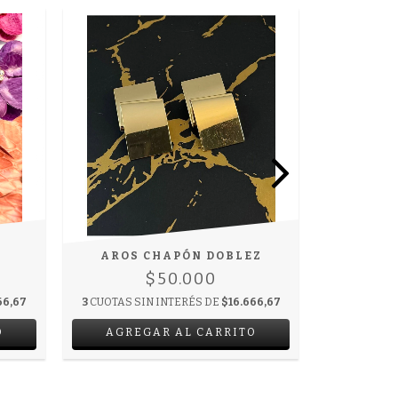
AROS CHAPÓN DOBLEZ
AROS
$50.000
66,67
3
CUOTAS SIN INTERÉS DE
$16.666,67
3
CUOTAS S
O