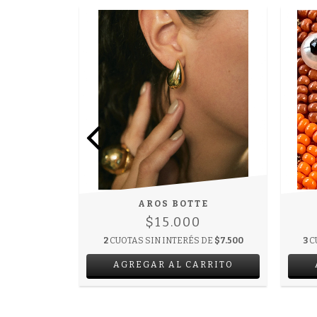
LATEADO
AROS BOTTE
$15.000
2
CUOTAS SIN INTERÉS DE
$7.500
3
C
E
$16.666,67
AGREGAR AL CARRITO